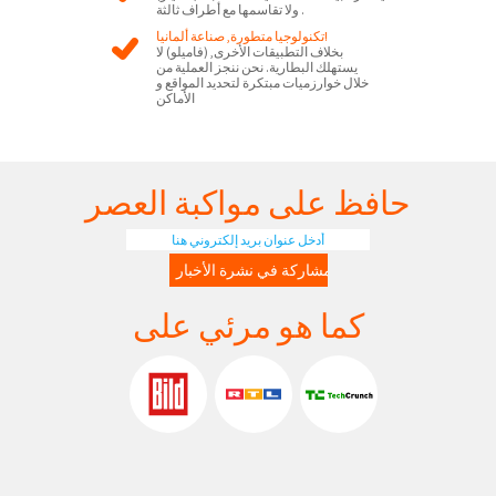
ولا تقاسمها مع أطراف ثالثة .
تكنولوجيا متطورة, صناعة ألمانيا!
بخلاف التطبيقات الأخرى, (فاميلو) لا
يستهلك البطارية. نحن ننجز العملية من
خلال خوارزميات مبتكرة لتحديد المواقع و
الأماكن
حافظ على مواكبة العصر
كما هو مرئي على