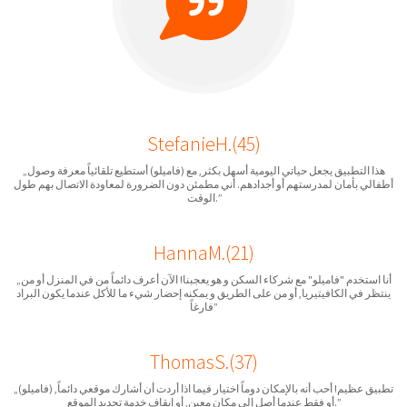
StefanieH.(45)
„هذا التطبيق يجعل حياتي اليومية أسهل بكثر, مع (فاميلو) أستطيع تلقائياً معرفة وصول
أطفالي بأمان لمدرستهم أو أجدادهم. أني مطمئن دون الضرورة لمعاودة الاتصال بهم طول
الوقت.”
HannaM.(21)
„أنا استخدم "فاميلو" مع شركاء السكن و هو يعجبنا! الآن أعرف دائماً من في المنزل أو من
ينتظر في الكافيتيريا, أو من على الطريق و يمكنه إحضار شيء ما للأكل عندما يكون البراد
فارغاً”
ThomasS.(37)
„(فاميلو) تطبيق عظيم! أحب أنه بالإمكان دوماً اختيار فيما اذا أردت أن أشارك موقعي دائماً,
أو فقط عندما أصل إلى مكان معين, أو إيقاف خدمة تحديد الموقع.”